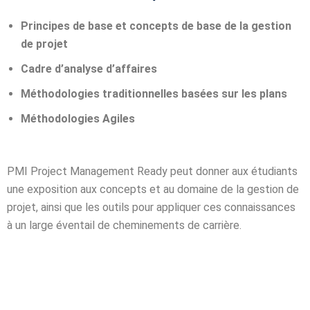
té
Principes de base et concepts de base de la gestion
de projet
 Things
Cadre d’analyse d’affaires
hnologique
Méthodologies traditionnelles basées sur les plans
Méthodologies Agiles
que et Automatique
omécanique
PMI Project Management Ready peut donner aux étudiants
une exposition aux concepts et au domaine de la gestion de
ool
projet, ainsi que les outils pour appliquer ces connaissances
à un large éventail de cheminements de carrière.
TIC
Génie Logiciel et
information