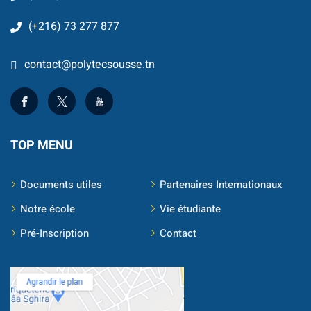
Classique
(+216) 73 277 877
re
contact@polytecsousse.tn
 School
S
TOP MENU
Documents utiles
Partenaires Internationaux
Notre école
Vie étudiante
Pré-Inscription
Contact
ts