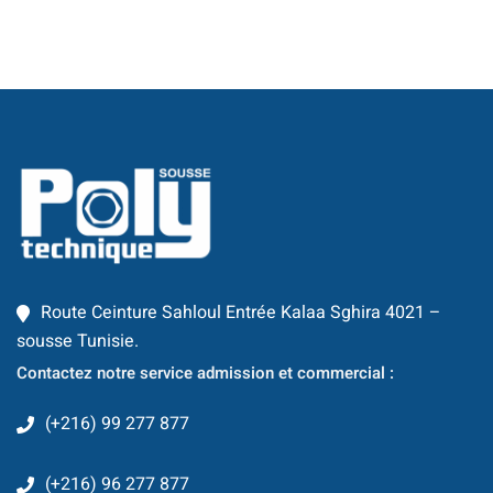
Business Intelligence
ur
iel
e & IA
telligence
té
Route Ceinture Sahloul Entrée Kalaa Sghira 4021 –
 Things
sousse Tunisie.
re
Contactez notre service admission et commercial :
intégrée
(+216) 99 277 877
TIC
(+216) 96 277 877