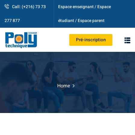
Call: (+216) 73 73
Espace enseignant / Espace
étudiant / Espace parent
277 877
Pré-inscription
PS
Home
strative
ogique
es