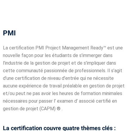
igne
PMI
on
La certification PMI Project Management Ready™ est une
ieur
nouvelle façon pour les étudiants de s’immerger dans
l’industrie de la gestion de projet et de s’impliquer dans
cette communauté passionnée de professionnels. Il s’agit
génieurs
d’une certification de niveau d’entrée qui ne nécessite
aucune expérience de travail préalable en gestion de projet
atique
et/ou peut ne pas avoir les heures de formation minimales
iel
nécessaires pour passer l’ examen d’ associé certifié en
gestion de projet (CAPM) ® .
e & AI
telligence
La certification couvre quatre thèmes clés :