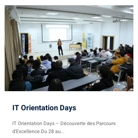
igne
on
ieur
génieurs
atique
IT Orientation Days
iel
e & AI
IT Orientation Days – Découverte des Parcours
d’Excellence.Du 28 au...
telligence