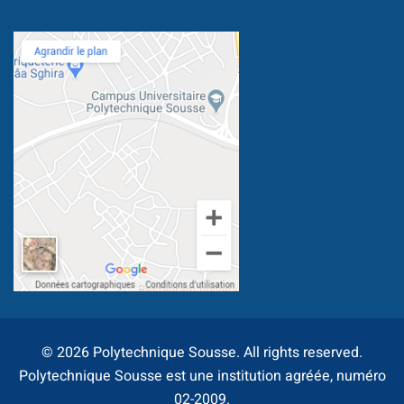
Document
Stage/PFE
ce & intervention
© 2026 Polytechnique Sousse. All rights reserved.
Polytechnique Sousse est une institution agréée, numéro
ternational
02-2009.