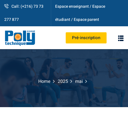
Call: (+216) 73 73
Espace enseignant / Espace
étudiant / Espace parent
277 877
Pré-inscription
PS
Home
2025
mai
strative
ogique
es