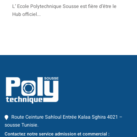
L’ Ecole Polytechnique Sousse est fière d’être le
Business Intelligence
Hub officiel...
ur
iel
e & IA
telligence
té
 Things
re
intégrée
Route Ceinture Sahloul Entrée Kalaa Sghira 4021 –
sousse Tunisie.
TIC
Contactez notre service admission et commercial :