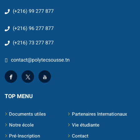
Classique
(+216) 99 277 877
re
(+216) 96 277 877
 School
(+216) 73 277 877
S
contact@polytecsousse.tn
TOP MENU
ts
Documents utiles
Partenaires Internationaux
Notre école
Vie étudiante
Pré-Inscription
Contact