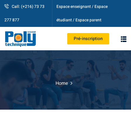
Call: (+216) 73 73
Espace enseignant / Espace
étudiant / Espace parent
277 877
Pré-inscription
PS
Home
strative
ogique
es