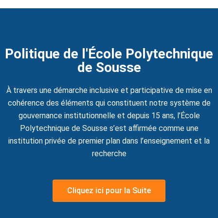
igne
Politique de l'École Polytechnique
de Sousse
on
ieur
À travers une démarche inclusive et participative de mise en
cohérence des éléments qui constituent notre système de
gouvernance institutionnelle et depuis 15 ans, l’École
génieurs
Polytechnique de Sousse s’est affirmée comme une
institution privée de premier plan dans l’enseignement et la
atique
recherche
iel
e & AI
Cliquez ici pour la Suite
telligence