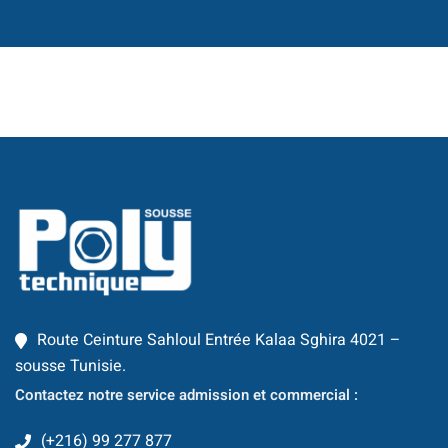
té
 Things
hnologique
que et Automatique
omécanique
ool
TIC
Route Ceinture Sahloul Entrée Kalaa Sghira 4021 –
sousse Tunisie.
Contactez notre service admission et commercial :
Génie Logiciel et
information
(+216) 99 277 877