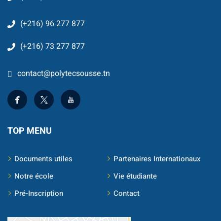
Business Intelligence
(+216) 96 277 877
ur
(+216) 73 277 877
iel
contact@polytecsousse.tn
e & IA
telligence
té
TOP MENU
 Things
Documents utiles
Partenaires Internationaux
re
Notre école
Vie étudiante
intégrée
Pré-Inscription
Contact
TIC