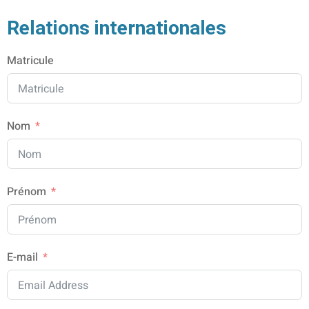
Relations internationales
Matricule
igne
on
ieur
Nom
génieurs
Prénom
atique
iel
E-mail
e & AI
telligence