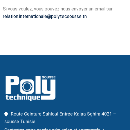
Si vous voulez, vous pouvez nous envoyer un email sur
Business Intelligence
relation.internationale@
polytecsousse.tn
ur
iel
e & IA
telligence
té
 Things
re
intégrée
Route Ceinture Sahloul Entrée Kalaa Sghira 4021 –
sousse Tunisie.
TIC