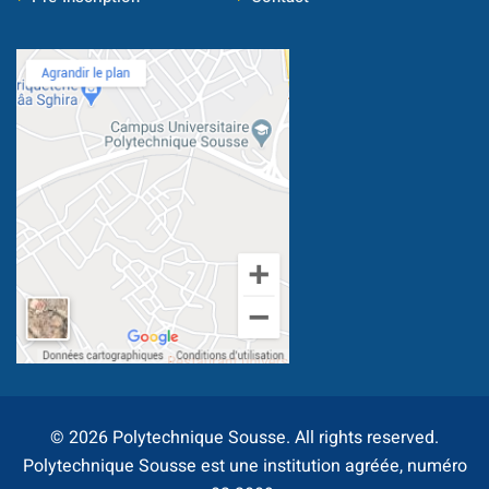
Document
Stage/PFE
ce & intervention
© 2026 Polytechnique Sousse. All rights reserved.
ternational
Polytechnique Sousse est une institution agréée, numéro