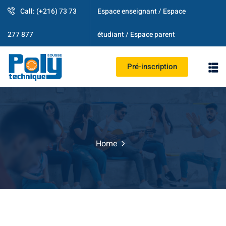
Call: (+216) 73 73
Espace enseignant / Espace
étudiant / Espace parent
277 877
Pré-inscription
PS
Home
strative
ogique
es