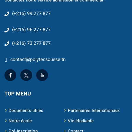
Contactez notre service admission et commercial :
Classique
(+216) 99 277 877
re
 School
(+216) 96 277 877
S
(+216) 73 277 877
contact@polytecsousse.tn
TOP MENU
ts
Documents utiles
Partenaires Internationaux
Notre école
Vie étudiante
Pré-Inscription
Contact