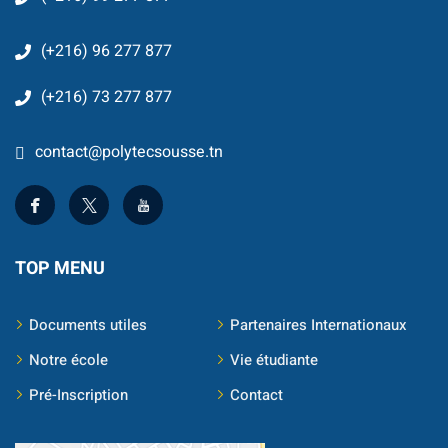
Document
(+216) 96 277 877
Stage/PFE
(+216) 73 277 877
ce & intervention
contact@polytecsousse.tn
TOP MENU
Documents utiles
Partenaires Internationaux
Notre école
Vie étudiante
Pré-Inscription
Contact
ternational