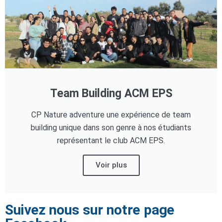
Business Intelligence
ur
iel
e & IA
Team Building ACM EPS
telligence
CP Nature adventure une expérience de team
té
building unique dans son genre à nos étudiants
représentant le club ACM EPS.
 Things
re
Voir plus
intégrée
Suivez nous sur notre page
TIC