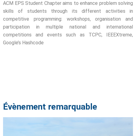
ACM EPS Student Chapter aims to enhance problem solving
té
skills of students through its different activities in
competitive programming: workshops, organisation and
 Things
participation in multiple national and international
hnologique
competitions and events such as TCPC, IEEEXtreme,
Google’s Hashcode
que et Automatique
omécanique
ool
TIC
Évènement remarquable
Génie Logiciel et
information