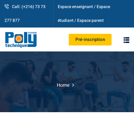
Call: (+216) 73 73
Espace enseignant / Espace
étudiant / Espace parent
277 877
Pré-inscription
PS
Home
strative
ogique
es