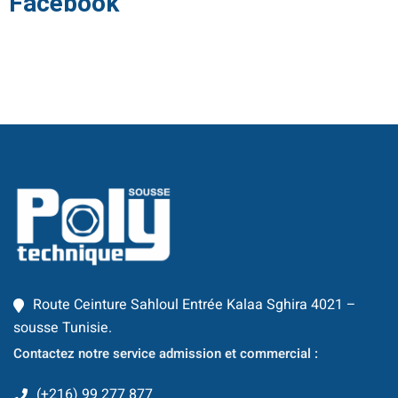
Facebook
Classique
re
 School
S
Route Ceinture Sahloul Entrée Kalaa Sghira 4021 –
ts
sousse Tunisie.
Contactez notre service admission et commercial :
(+216) 99 277 877