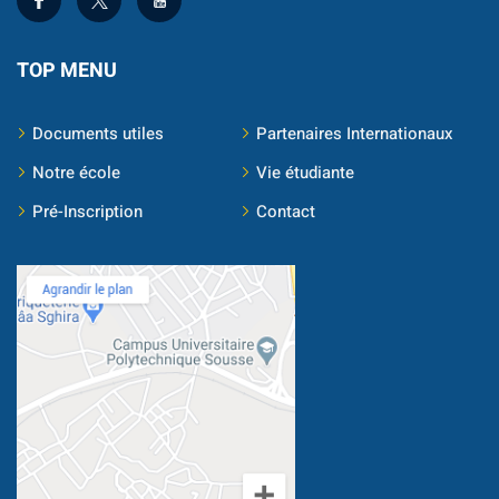
Document
TOP MENU
Stage/PFE
Documents utiles
Partenaires Internationaux
ce & intervention
Notre école
Vie étudiante
Pré-Inscription
Contact
ternational