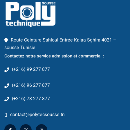
Classique
re
 School
Route Ceinture Sahloul Entrée Kalaa Sghira 4021 –
S
sousse Tunisie.
Contactez notre service admission et commercial :
(+216) 99 277 877
(+216) 96 277 877
(+216) 73 277 877
ts
contact@polytecsousse.tn