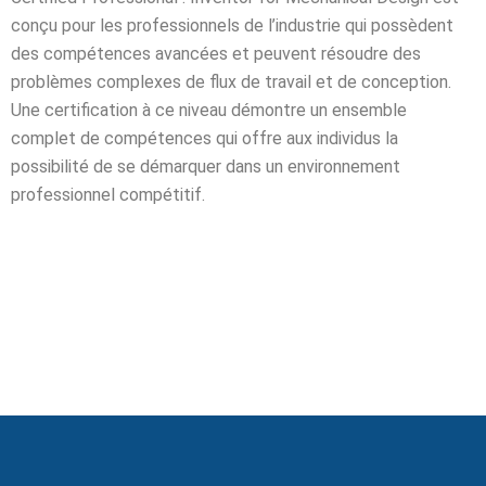
conçu pour les professionnels de l’industrie qui possèdent
Business Intelligence
des compétences avancées et peuvent résoudre des
ur
problèmes complexes de flux de travail et de conception.
Une certification à ce niveau démontre un ensemble
iel
complet de compétences qui offre aux individus la
possibilité de se démarquer dans un environnement
e & IA
professionnel compétitif.
telligence
té
 Things
re
intégrée
TIC