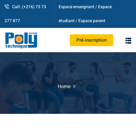
Call: (+216) 73 73
Espace enseignant / Espace
étudiant / Espace parent
277 877
Pré-inscription
PS
Home
strative
ogique
es