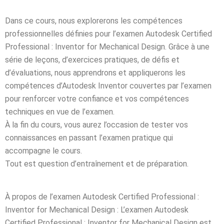
té
Dans ce cours, nous explorerons les compétences
professionnelles définies pour l’examen Autodesk Certified
 Things
Professional : Inventor for Mechanical Design. Grâce à une
hnologique
série de leçons, d’exercices pratiques, de défis et
d’évaluations, nous apprendrons et appliquerons les
compétences d’Autodesk Inventor couvertes par l’examen
pour renforcer votre confiance et vos compétences
que et Automatique
techniques en vue de l’examen.
omécanique
À la fin du cours, vous aurez l’occasion de tester vos
connaissances en passant l’examen pratique qui
ool
accompagne le cours.
TIC
Tout est question d’entraînement et de préparation.
À propos de l’examen Autodesk Certified Professional :
Génie Logiciel et
Inventor for Mechanical Design : L’examen Autodesk
information
Certified Professional : Inventor for Mechanical Design est