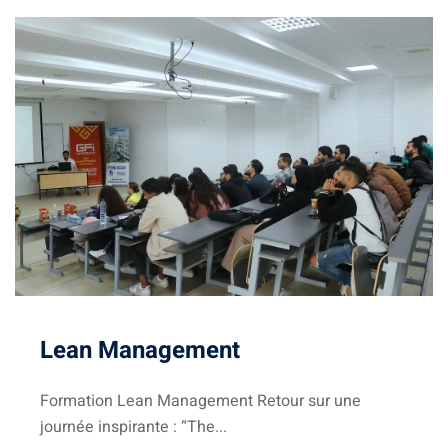
igne
on
ieur
génieurs
atique
Lean Management
iel
e & AI
Formation Lean Management Retour sur une
journée inspirante : “The...
telligence