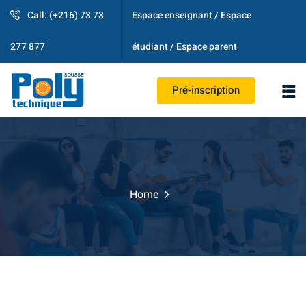
Call: (+216) 73 73
Espace enseignant / Espace
étudiant / Espace parent
277 877
Pré-inscription
PS
Home
strative
ogique
es