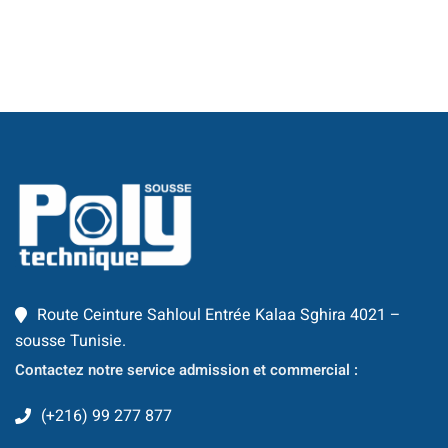
té
 Things
hnologique
que et Automatique
omécanique
ool
Route Ceinture Sahloul Entrée Kalaa Sghira 4021 –
TIC
sousse Tunisie.
Contactez notre service admission et commercial :
Génie Logiciel et
(+216) 99 277 877
information