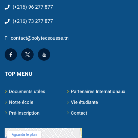
(+216) 96 277 877
Business Intelligence
(+216) 73 277 877
ur
iel
contact@polytecsousse.tn
e & IA
telligence
TOP MENU
té
 Things
Documents utiles
Partenaires Internationaux
Notre école
Vie étudiante
re
Pré-Inscription
Contact
intégrée
TIC