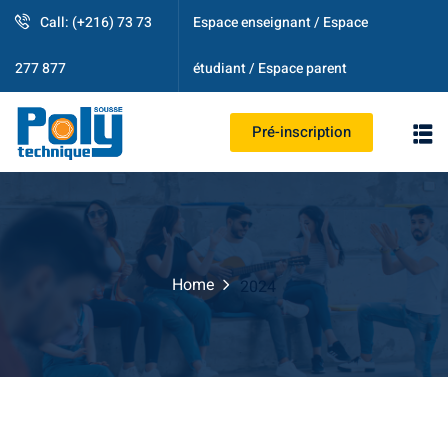
Call: (+216) 73 73
Espace enseignant / Espace
étudiant / Espace parent
277 877
Pré-inscription
PS
Home
2024
strative
ogique
es