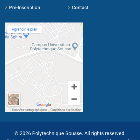
Pré-Inscription
Contact
Document
Stage/PFE
ce & intervention
ternational
© 2026 Polytechnique Sousse. All rights reserved.