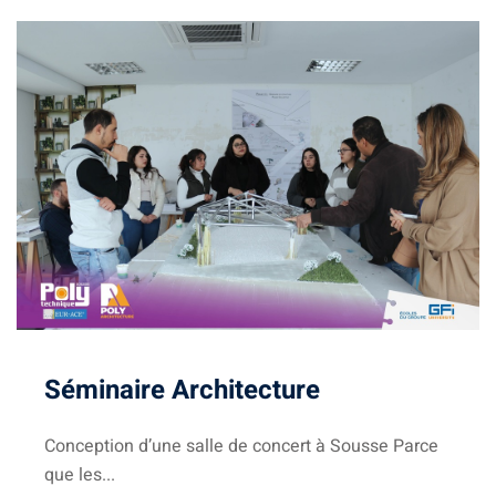
igne
on
ieur
génieurs
atique
Séminaire Architecture
iel
e & AI
Conception d’une salle de concert à Sousse Parce
que les...
telligence