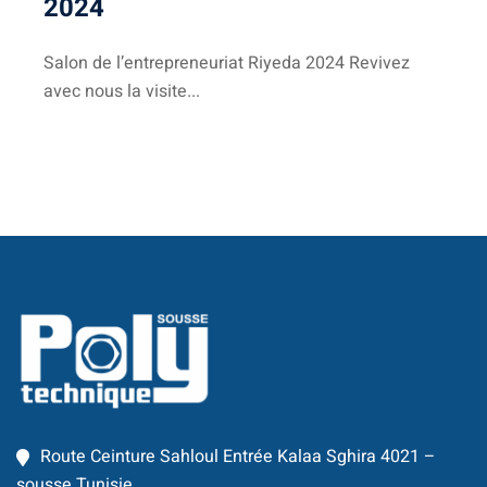
2024
Business Intelligence
Salon de l’entrepreneuriat Riyeda 2024 Revivez
ur
avec nous la visite...
iel
e & IA
telligence
té
 Things
re
intégrée
Route Ceinture Sahloul Entrée Kalaa Sghira 4021 –
TIC
sousse Tunisie.