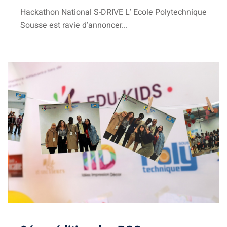
Hackathon National S-DRIVE L’ Ecole Polytechnique
Business Intelligence
Sousse est ravie d’annoncer...
ur
iel
e & IA
telligence
té
 Things
re
intégrée
TIC