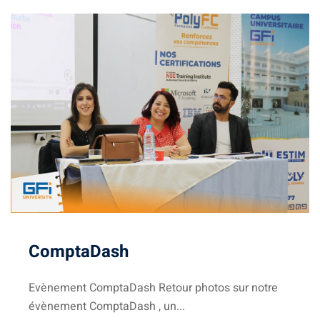
igne
on
ieur
génieurs
atique
ComptaDash
iel
e & AI
Evènement ComptaDash Retour photos sur notre
évènement ComptaDash , un...
telligence