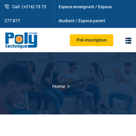
Call: (+216) 73 73
Espace enseignant / Espace
étudiant / Espace parent
277 877
Pré-inscription
PS
Home
2024
strative
ogique
es