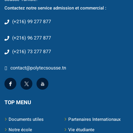
Contactez notre service admission et commercial :
Document
(+216) 99 277 877
Stage/PFE
ce & intervention
(+216) 96 277 877
(+216) 73 277 877
contact@polytecsousse.tn
TOP MENU
Documents utiles
Partenaires Internationaux
ternational
Notre école
Vie étudiante