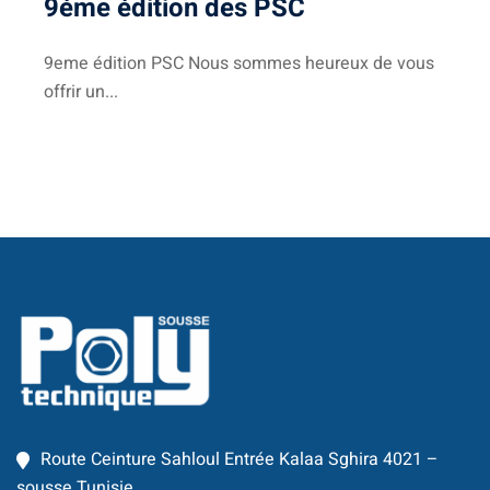
9éme édition des PSC
Classique
re
9eme édition PSC Nous sommes heureux de vous
offrir un...
 School
S
ts
Route Ceinture Sahloul Entrée Kalaa Sghira 4021 –
sousse Tunisie.