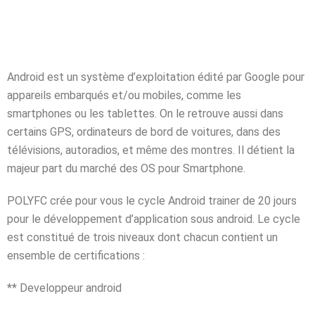
igne
Android est un système d’exploitation édité par Google pour
on
appareils embarqués et/ou mobiles, comme les
smartphones ou les tablettes. On le retrouve aussi dans
ieur
certains GPS, ordinateurs de bord de voitures, dans des
télévisions, autoradios, et même des montres. Il détient la
majeur part du marché des OS pour Smartphone.
génieurs
POLYFC crée pour vous le cycle Android trainer de 20 jours
atique
pour le développement d’application sous android. Le cycle
est constitué de trois niveaux dont chacun contient un
iel
ensemble de certifications :
e & AI
** Developpeur android
telligence