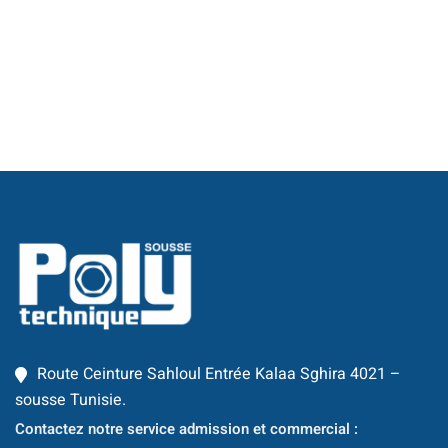
Business Intelligence
ur
iel
e & IA
telligence
té
 Things
re
Route Ceinture Sahloul Entrée Kalaa Sghira 4021 –
intégrée
sousse Tunisie.
TIC
Contactez notre service admission et commercial :