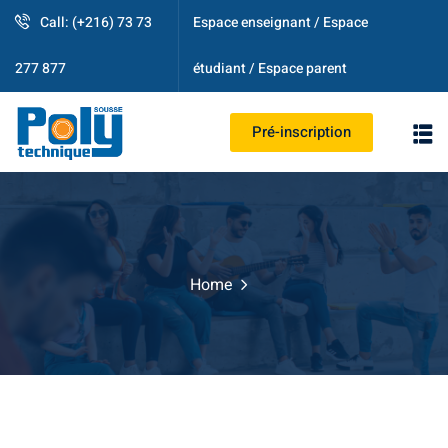
Call: (+216) 73 73
Espace enseignant / Espace
étudiant / Espace parent
277 877
Pré-inscription
PS
Home
strative
ogique
es