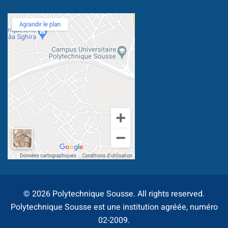
Document
Stage/PFE
ce & intervention
© 2026 Polytechnique Sousse. All rights reserved.
Polytechnique Sousse est une institution agréée, numéro
ternational
02-2009.