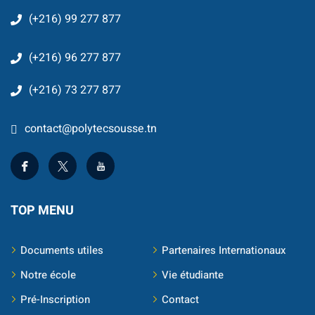
Classique
(+216) 99 277 877
re
(+216) 96 277 877
 School
(+216) 73 277 877
S
contact@polytecsousse.tn
TOP MENU
Documents utiles
Partenaires Internationaux
ts
Notre école
Vie étudiante
Pré-Inscription
Contact