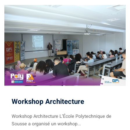
igne
on
ieur
génieurs
atique
Workshop Architecture
iel
e & AI
Workshop Architecture L’École Polytechnique de
Sousse a organisé un workshop...
telligence