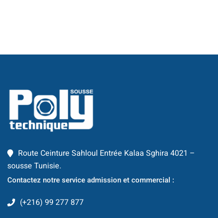
té
 Things
hnologique
que et Automatique
omécanique
ool
Route Ceinture Sahloul Entrée Kalaa Sghira 4021 –
TIC
sousse Tunisie.
Contactez notre service admission et commercial :
Génie Logiciel et
(+216) 99 277 877
information