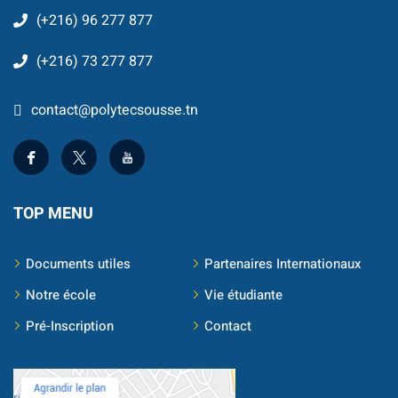
(+216) 96 277 877
Business Intelligence
(+216) 73 277 877
ur
iel
contact@polytecsousse.tn
e & IA
telligence
TOP MENU
té
 Things
Documents utiles
Partenaires Internationaux
Notre école
Vie étudiante
re
Pré-Inscription
Contact
intégrée
TIC