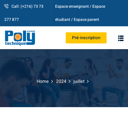
Call: (+216) 73 73
Espace enseignant / Espace
étudiant / Espace parent
277 877
Pré-inscription
PS
Home
2024
juillet
strative
ogique
es