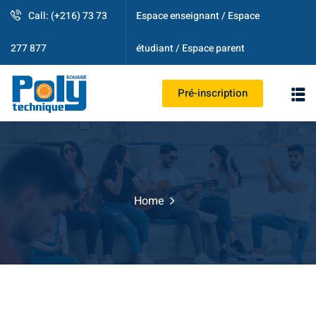
Call: (+216) 73 73
Espace enseignant / Espace
étudiant / Espace parent
277 877
Pré-inscription
PS
Home
strative
ogique
es