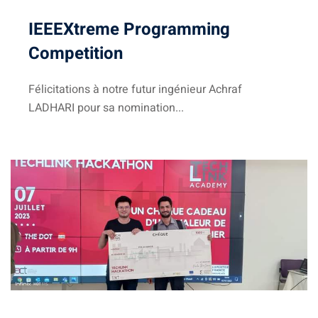
té
IEEEXtreme Programming
Competition
 Things
hnologique
Félicitations à notre futur ingénieur Achraf
LADHARI pour sa nomination...
que et Automatique
omécanique
ool
TIC
Génie Logiciel et
information