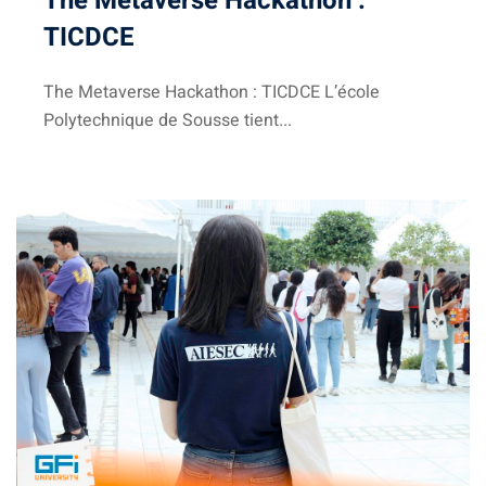
The Metaverse Hackathon :
TICDCE​
The Metaverse Hackathon : TICDCE L’école
smus
Polytechnique de Sousse tient...
tionale