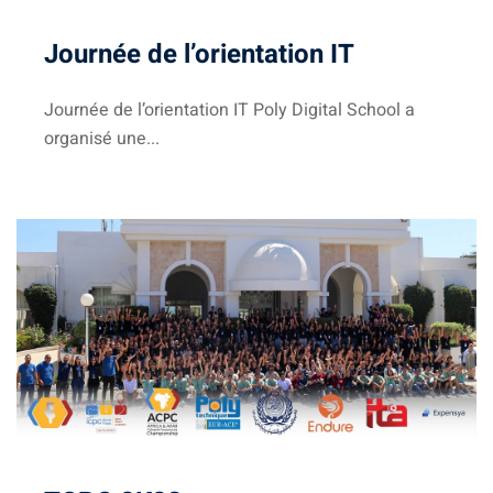
Classique
Journée de l’orientation IT
re
Journée de l’orientation IT Poly Digital School a
 School
organisé une...
S
ts