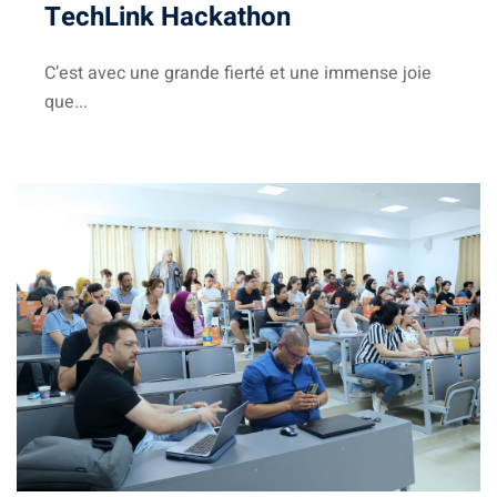
TechLink Hackathon
Business Intelligence
C’est avec une grande fierté et une immense joie
ur
que...
iel
e & IA
telligence
té
 Things
re
intégrée
TIC