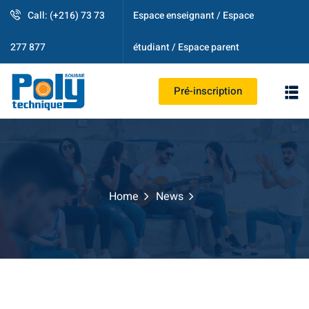
Call: (+216) 73 73
Espace enseignant / Espace
étudiant / Espace parent
277 877
Pré-inscription
PS
Home
News
strative
ogique
es