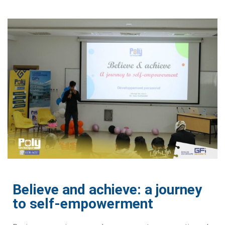
igne
on
ieur
génieurs
atique
iel
Believe and achieve: a journey
e & AI
to self-empowerment
telligence