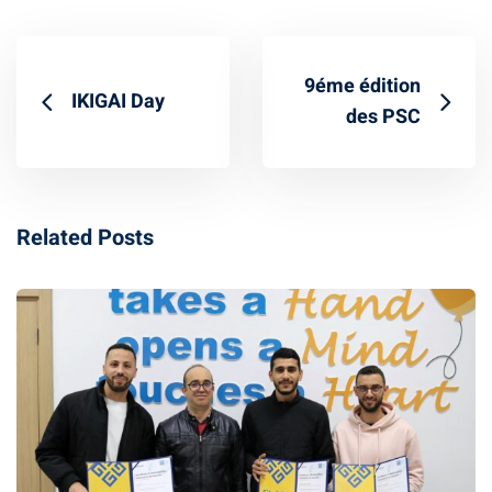
Business Intelligence
9éme édition
ur
IKIGAI Day
des PSC
iel
e & IA
telligence
Related Posts
té
 Things
re
intégrée
TIC