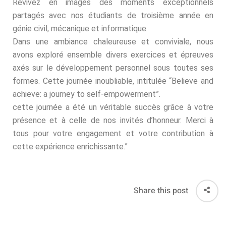
Revivez en images des moments exceptionnels
té
partagés avec nos étudiants de troisième année en
génie civil, mécanique et informatique.
 Things
Dans une ambiance chaleureuse et conviviale, nous
avons exploré ensemble divers exercices et épreuves
hnologique
axés sur le développement personnel sous toutes ses
formes. Cette journée inoubliable, intitulée “Believe and
achieve: a journey to self-empowerment”.
que et Automatique
cette journée a été un véritable succès grâce à votre
présence et à celle de nos invités d’honneur. Merci à
omécanique
tous pour votre engagement et votre contribution à
ool
cette expérience enrichissante.”
TIC
Share this post
Génie Logiciel et
information