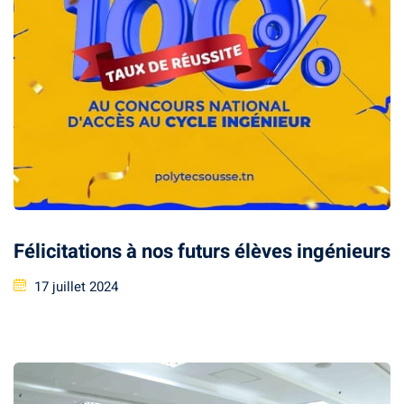
Document
Stage/PFE
ce & intervention
Félicitations à nos futurs élèves ingénieurs
17 juillet 2024
ternational