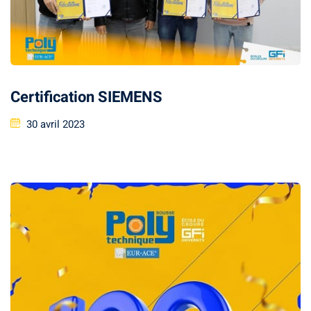
Classique
re
 School
Certification SIEMENS
S
30 avril 2023
ts