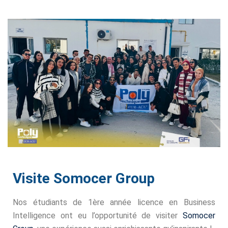
igne
on
ieur
génieurs
atique
Visite Somocer Group
iel
e & AI
Nos étudiants de 1ère année licence en Business
Intelligence ont eu l’opportunité de visiter
Somocer
telligence