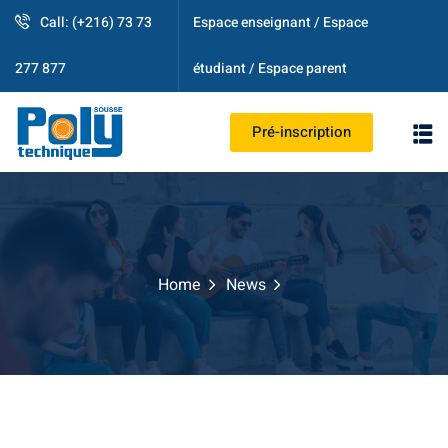
Call: (+216) 73 73
Espace enseignant / Espace
étudiant / Espace parent
277 877
Pré-inscription
PS
Home
News
strative
ogique
es