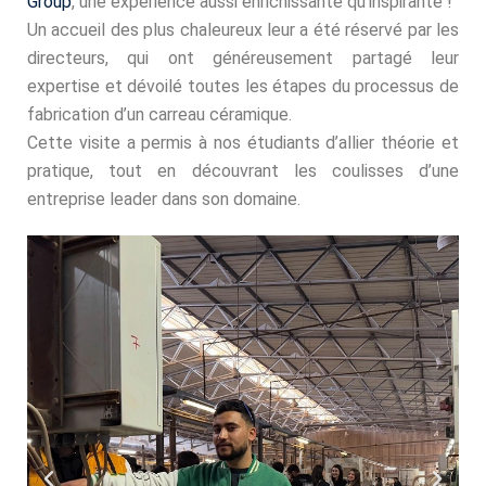
Group
, une expérience aussi enrichissante qu’inspirante !
té
Un accueil des plus chaleureux leur a été réservé par les
directeurs, qui ont généreusement partagé leur
 Things
expertise et dévoilé toutes les étapes du processus de
fabrication d’un carreau céramique.
hnologique
Cette visite a permis à nos étudiants d’allier théorie et
pratique, tout en découvrant les coulisses d’une
entreprise leader dans son domaine.
que et Automatique
omécanique
ool
TIC
Génie Logiciel et
information