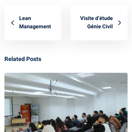
Classique
re
Lean
Visite d’étude
Management
Génie Civil
 School
S
Related Posts
ts