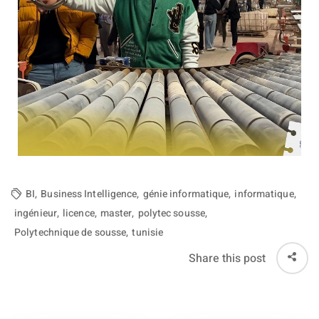
Business Intelligence
ur
iel
e & IA
telligence
té
BI
,
Business Intelligence
,
génie informatique
,
informatique
,
 Things
ingénieur
,
licence
,
master
,
polytec sousse
,
Polytechnique de sousse
,
tunisie
re
Share this post
intégrée
TIC