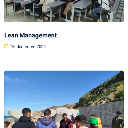
Document
Stage/PFE
Lean Management
ce & intervention
16 décembre 2024
ternational