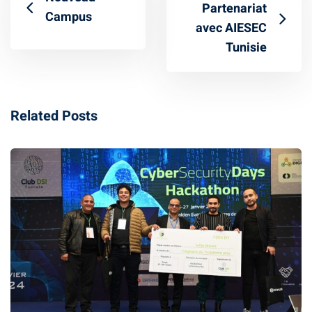
Partenariat
Campus
Business Intelligence
avec AIESEC
Tunisie
ur
iel
e & IA
Related Posts
telligence
té
 Things
re
intégrée
TIC