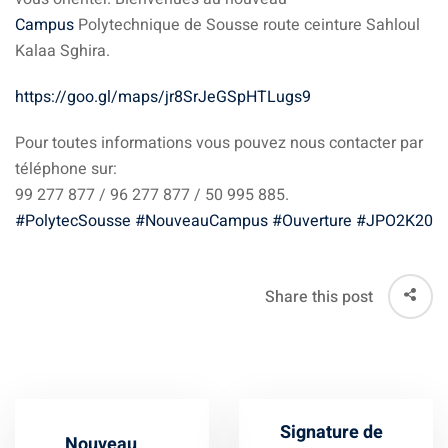
Campus
Polytechnique de Sousse route ceinture Sahloul
té
Kalaa Sghira.
 Things
https://goo.gl/maps/jr8SrJeGSpHTLugs9
hnologique
Pour toutes informations vous pouvez nous contacter par
téléphone sur:
99 277 877 / 96 277 877 / 50 995 885.
que et Automatique
#
PolytecSousse
#
NouveauCampus
#
Ouverture
#
JPO2K20
omécanique
ool
Share this post
TIC
Génie Logiciel et
Signature de
information
Nouveau