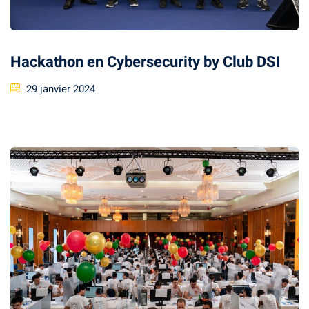
Classique
re
Hackathon en Cybersecurity by Club DSI
 School
29 janvier 2024
S
ts