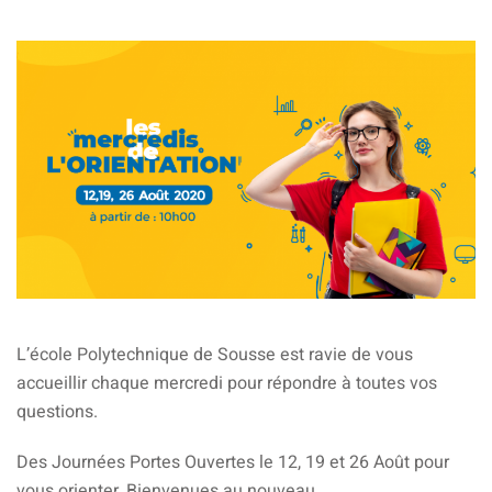
igne
on
ieur
génieurs
atique
L’école Polytechnique de Sousse est ravie de vous
iel
accueillir chaque mercredi pour répondre à toutes vos
questions.
e & AI
Des Journées Portes Ouvertes le 12, 19 et 26 Août pour
telligence
vous orienter. Bienvenues au nouveau