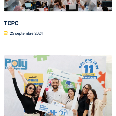
Document
Stage/PFE
TCPC
ce & intervention
25 septembre 2024
ternational