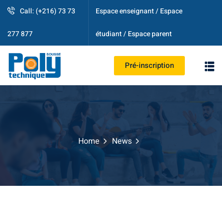
Call: (+216) 73 73
Espace enseignant / Espace
étudiant / Espace parent
277 877
Pré-inscription
PS
Home
News
strative
ogique
es