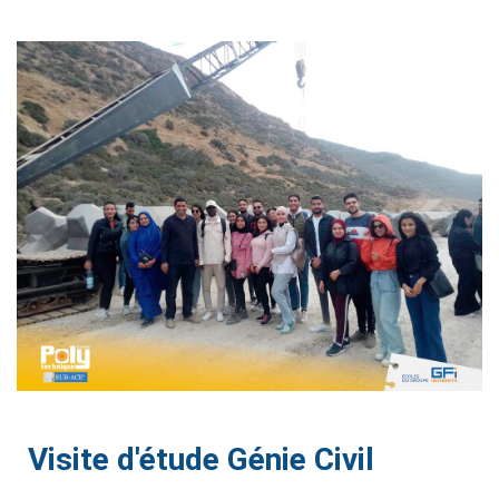
igne
on
ieur
génieurs
atique
iel
e & AI
Visite d'étude Génie Civil
telligence